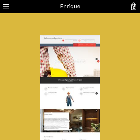
Enrique
0